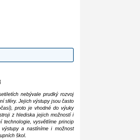
í
setiletích nebývale prudký rozvoj
ní sféry. Jejich výstupy jsou často
očasí), proto je vhodné do výuky
roji z hlediska jejich možností i
 technologie, vysvětlíme princip
é výstupy a nastíníme i možnost
upních škol.