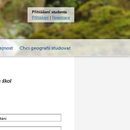
Přihlášení studenta
Přihlášení
|
Registrace
ejnost
Chci geografii studovat
 škol