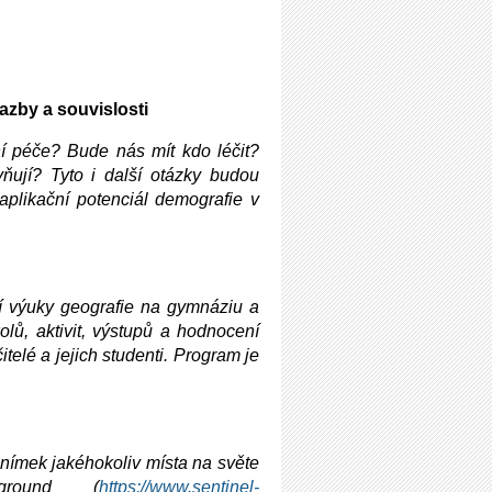
azby a souvislosti
ní péče? Bude nás mít kdo léčit?
vňují? Tyto i další otázky budou
aplikační potenciál demografie v
ní výuky geografie na gymnáziu a
olů, aktivit, výstupů a hodnocení
telé a jejich studenti. Program je
 snímek jakéhokoliv místa na světe
yground (
https://www.sentinel-