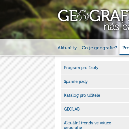
Aktuality
Co je geografie?
Pr
Program pro školy
Spanilé jízdy
Katalog pro učitele
GEOLAB
Aktuální trendy ve výuce
geografie