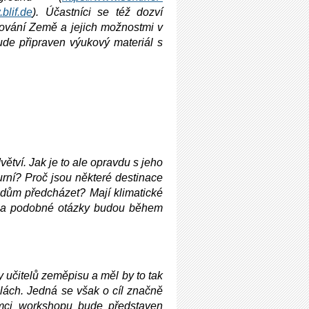
.blif.de
). Účastníci se též dozví
ování Země a jejich možnostmi v
ude připraven výukový materiál s
ětví. Jak je to ale opravdu s jeho
rní? Proč jsou některé destinace
adům předcházet? Mají klimatické
ší a podobné otázky budou během
 učitelů zeměpisu a měl by to tak
olách. Jedná se však o cíl značně
mci workshopu bude představen