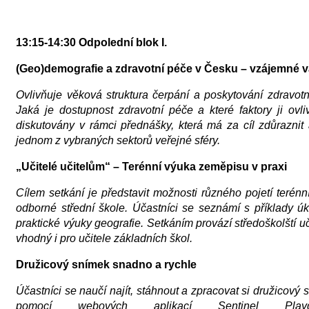
13:15-14:30 Odpolední blok I.
(Geo)demografie a zdravotní péče v Česku – vzájemné v
Ovlivňuje věková struktura čerpání a poskytování zdravot
Jaká je dostupnost zdravotní péče a které faktory ji ovli
diskutovány v rámci přednášky, která má za cíl zdůraznit 
jednom z vybraných sektorů veřejné sféry.
„Učitelé učitelům“ – Terénní výuka zeměpisu v praxi
Cílem setkání je představit možnosti různého pojetí terén
odborné střední škole. Účastníci se seznámí s příklady úk
praktické výuky geografie. Setkáním provází středoškolští uči
vhodný i pro učitele základních škol.
Družicový snímek snadno a rychle
Účastníci se naučí najít, stáhnout a zpracovat si družicový
pomocí webových aplikací Sentinel Pla