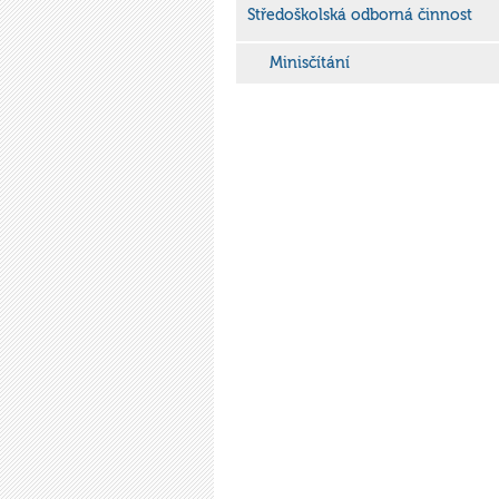
Středoškolská odborná činnost
Minisčítání