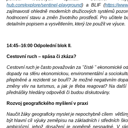
hub.com/explore/sentinel-playground
) a BLIF (
https://www
zajímavosti ohledně moderních družicových systémů pozor
hodnocení stavu a změn životního prostředí. Pro učitele b
detailním popisem a vysvětlením, který lze použít ve výuce.​
14:45–16:00 Odpolední blok II.
Cestovní ruch – spása či zkáza?
Cestovní ruch je často považován za "čisté " ekonomické odv
dopady na sféru ekonomickou, environmentální a sociokultu
přeplněné a rezidenti se bouří? Je možné negativním dop
změny vliv na turismus, a jak je třeba reagovat? Na dal
přednášky hledány odpovědi či budou diskutovány.
Rozvoj geografického myšlení v praxi
Naučit žáky geograficky myslet je nepochybně cílem většiny
být hlavní cíl výuky zeměpisu na základních i středních šk
ambiciózní, jehož dosažení je poměrně nesnadné. V rá