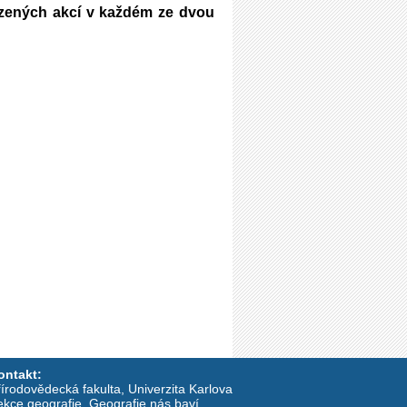
bízených akcí v každém ze dvou
ontakt:
írodovědecká fakulta, Univerzita Karlova
ekce geografie, Geografie nás baví