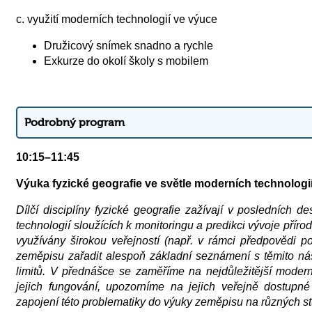
c. využití moderních technologií ve výuce
Družicový snímek snadno a rychle
Exkurze do okolí školy s mobilem
Podrobný program
10:15–11:45
Výuka fyzické geografie ve světle moderních technologi
Dílčí disciplíny fyzické geografie zažívají v posledních de
technologií sloužících k monitoringu a predikci vývoje přírod
využívány širokou veřejností (např. v rámci předpovědi p
zeměpisu zařadit alespoň základní seznámení s těmito nást
limitů. V přednášce se zaměříme na nejdůležitější moderní
jejich fungování, upozorníme na jejich veřejně dostupn
zapojení této problematiky do výuky zeměpisu na různých st