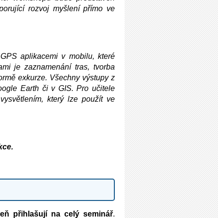
porující rozvoj myšlení přímo ve
GPS aplikacemi v mobilu, které
tami je zaznamenání tras, tvorba
 formě exkurze. Všechny výstupy z
ogle Earth či v GIS. Pro učitele
ysvětlením, který lze použít ve
kce.
eň přihlašují na celý seminář
.