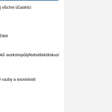
 všichni účastníci
iteli
loků workshopů/přednášek/diskusí
 vazby a souvislosti