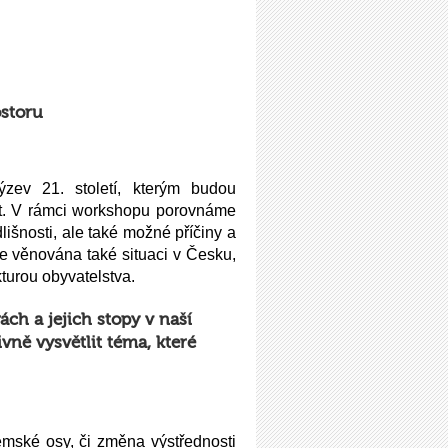
ostoru
ýzev 21. století, kterým budou
lit. V rámci workshopu porovnáme
išnosti, ale také možné příčiny a
de věnována také situaci v Česku,
kturou obyvatelstva.
ch a jejich stopy v naší
vně vysvětlit téma, které
ské osy, či změna výstřednosti