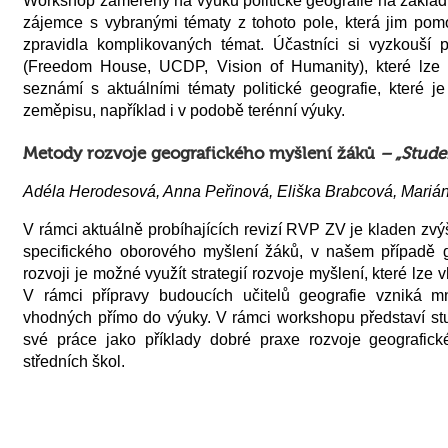
Workshop zaměřený na výuku politické geografie na základ
zájemce s vybranými tématy z tohoto pole, která jim po
zpravidla komplikovaných témat. Účastníci si vyzkouší p
(Freedom House, UCDP, Vision of Humanity), které lze 
seznámí s aktuálními tématy politické geografie, které 
zeměpisu, například i v podobě terénní výuky.
Metody rozvoje geografického myšlení žáků
– „Stude
Adéla Herodesová, Anna Peřinová, Eliška Brabcová, Marián
V rámci aktuálně probíhajících revizí RVP ZV je kladen zv
specifického oborového myšlení žáků, v našem případě 
rozvoji je možné využít strategií rozvoje myšlení, které lze
V rámci přípravy budoucích učitelů geografie vzniká mn
vhodných přímo do výuky. V rámci workshopu představí stud
své práce jako příklady dobré praxe rozvoje geografic
středních škol.