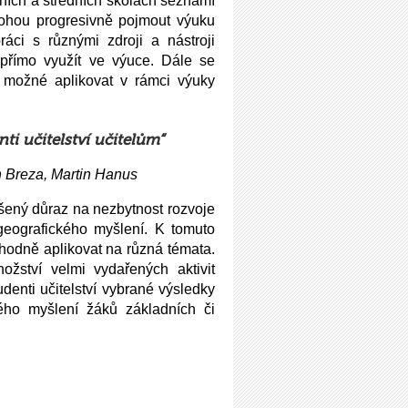
ních a středních školách seznámí
mohou progresivně pojmout výuku
ráci s různými zdroji a nástroji
přímo využít ve výuce. Dále se
je možné aplikovat v rámci výuky
nti učitelství učitelům“
 Breza, Martin Hanus
ýšený důraz na nezbytnost rozvoje
geografického myšlení. K tomuto
 vhodně aplikovat na různá témata.
ožství velmi vydařených aktivit
enti učitelství vybrané výsledky
kého myšlení žáků základních či