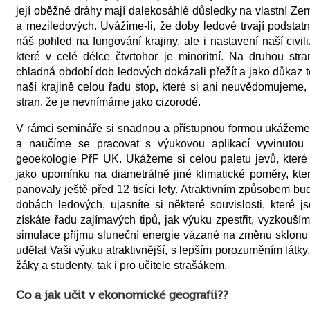
její oběžné dráhy mají dalekosáhlé důsledky na vlastní Ze
a meziledových. Uvážíme-li, že doby ledové trvají podstat
náš pohled na fungování krajiny, ale i nastavení naší civil
které v celé délce čtvrtohor je minoritní. Na druhou st
chladná období dob ledových dokázali přežít a jako důkaz 
naší krajině celou řadu stop, které si ani neuvědomujeme,
stran, že je nevnímáme jako cizorodé.
V rámci semináře si snadnou a přístupnou formou ukážeme
a naučíme se pracovat s výukovou aplikací vyvinutou 
geoekologie PřF UK. Ukážeme si celou paletu jevů, které 
jako upomínku na diametrálně jiné klimatické poměry, kt
panovaly ještě před 12 tisíci lety. Atraktivním způsobem 
dobách ledových, ujasníte si některé souvislosti, které
získáte řadu zajímavých tipů, jak výuku zpestřit, vyzkouš
simulace příjmu sluneční energie vázané na změnu sklon
udělat Vaši výuku atraktivnější, s lepším porozuměním látky
žáky a studenty, tak i pro učitele strašákem.
Co a jak učit v ekonomické geografii?
?