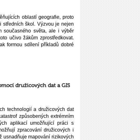
ujících oblastí geografie, proto
i středních škol. Výzvou je nejen
m současného světa, ale i výběr
toto učivo žákům zprostředkovat.
ak formou sdílení příkladů dobré
omocí družicových dat a GIS
h technologií a družicových dat
katastrof způsobených extrémním
ch aplikací umožňující práci s
ožňují zpracování družicových i
ož usnadňuje mapování rizikových