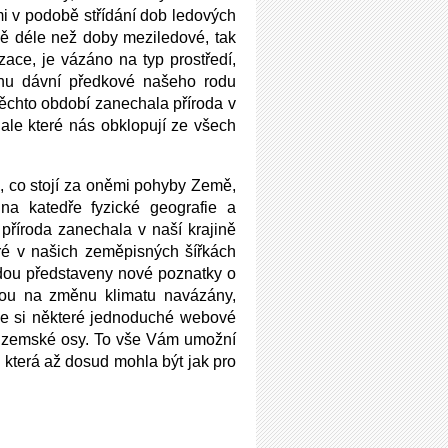
mi v podobě střídání dob ledových
ně déle než doby meziledové, tak
izace, je vázáno na typ prostředí,
ranu dávní předkové našeho rodu
těchto období zanechala příroda v
 ale které nás obklopují ze všech
, co stojí za oněmi pohyby Země,
na katedře fyzické geografie a
příroda zanechala v naší krajině
eré v našich zeměpisných šířkách
budou představeny nové poznatky o
 jsou na změnu klimatu navázány,
íme si některé jednoduché webové
u zemské osy. To vše Vám umožní
, která až dosud mohla být jak pro