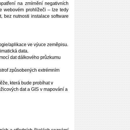
opatření na zmírnění negativních
e webovém prohlížeči – lze tedy
, bez nutnosti instalace software
ogie/aplikace ve výuce zeměpisu.
imatická data.
omocí dat dálkového průzkumu
astrof způsobených extrémním
ěže, která bude probíhat v
užicových dat a GIS v mapování a