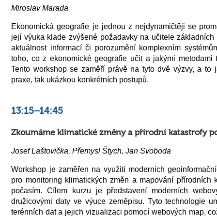
Miroslav Marada
Ekonomická geografie je jednou z nejdynamičtěji se proměň
její výuka klade zvýšené požadavky na učitele základních 
aktuálnost informací či porozumění komplexním systémů
toho, co z ekonomické geografie učit a jakými metodami 
Tento workshop se zaměří právě na tyto dvě výzvy, a to j
praxe, tak ukázkou konkrétních postupů.
13:15–14:45
Zkoumáme klimatické změny a přírodní katastrofy p
Josef Laštovička, Přemysl Štych, Jan Svoboda
Workshop je zaměřen na využití moderních geoinformačníc
pro monitoring klimatických změn a mapování přírodních 
počasím. Cílem kurzu je představení moderních webový
družicovými daty ve výuce zeměpisu. Tyto technologie um
terénních dat a jejich vizualizaci pomocí webových map, c