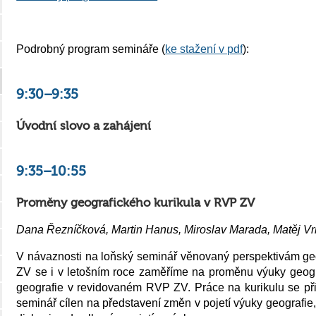
Podrobný program semináře (
ke stažení v pdf
):
9:30–9:35
Úvodní slovo a zahájení
9:35–10:55
Proměny geografického kurikula v RVP ZV
Dana Řezníčková, Martin Hanus, Miroslav Marada, Matěj Vr
V návaznosti na loňský seminář věnovaný perspektivám ge
ZV se i v letošním roce zaměříme na proměnu výuky geogr
geografie v revidovaném RVP ZV. Práce na kurikulu se přibl
seminář cílen na představení změn v pojetí výuky geografie,