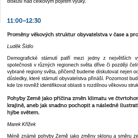
diskusi nad celkovým pojetím výuky.
11:00–12:30
Proměny věkových struktur obyvatelstva v čase a pr
Luděk Šídlo
Demografické stárnutí patří mezi jedny z největších v
společnosti v různých regionech světa dříve či později če
vybrané regiony světa, přičemž budeme diskutovat nejen odl
důsledky, které stárnutí obyvatelstva přináší. Pozornost bu
kde lze rovněž identifikovat oblasti s rozdílnou věkovou stru
Pohyby Země jako příčina změn klimatu ve čtvrtohorá
krajině, aneb jak snadno pochopit a následně ilustrati
hýbe světem.
Marek Křížek
Méně známé pohyby Země jako změny sklonu a směru zem