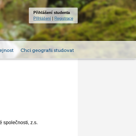
Přihlášení studenta
Přihlášení
|
Registrace
ejnost
Chci geografii studovat
 společnosti, z.s.