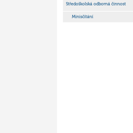
Středoškolská odborná činnost
Minisčítání