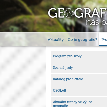
Aktuality
Co je geografie?
Pr
Program pro školy
Spanilé jízdy
Katalog pro učitele
GEOLAB
Aktuální trendy ve výuce
geografie