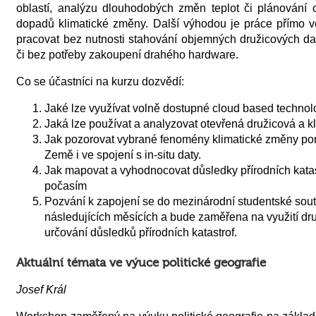
oblastí, analýzu dlouhodobých změn teplot či plánování 
dopadů klimatické změny. Další výhodou je práce přímo v
pracovat bez nutnosti stahování objemných družicových dat
či bez potřeby zakoupení drahého hardware.
Co se účastníci na kurzu dozvědí:
Jaké lze využívat volně dostupné cloud based technol
Jaká lze používat a analyzovat otevřená družicová a kl
Jak pozorovat vybrané fenomény klimatické změny p
Země i ve spojení s in-situ daty.
Jak mapovat a vyhodnocovat důsledky přírodních kat
počasím
Pozvání k zapojení se do mezinárodní studentské sout
následujících měsících a bude zaměřena na využití dr
určování důsledků přírodních katastrof.
Aktuální témata ve výuce politické geografie
Josef Král