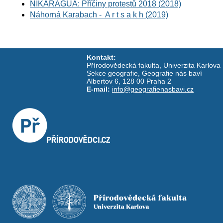
NIKARAGUA: Příčiny protestů 2018 (2018)
Náhorná Karabach - A r t s a k h (2019)
Kontakt:
Přírodovědecká fakulta, Univerzita Karlova
Sekce geografie, Geografie nás baví
Albertov 6, 128 00 Praha 2
E-mail:
info@geografienasbavi.cz