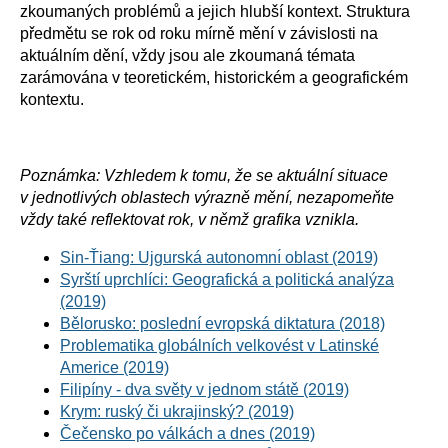
zkoumaných problémů a jejich hlubší kontext. Struktura
předmětu se rok od roku mírně mění v závislosti na
aktuálním dění, vždy jsou ale zkoumaná témata
zarámována v teoretickém, historickém a geografickém
kontextu.
Poznámka: Vzhledem k tomu, že se aktuální situace
v jednotlivých oblastech výrazně mění, nezapomeňte
vždy také reflektovat rok, v němž grafika vznikla.
Sin-Ťiang: Ujgurská autonomnı́ oblast (2019)
Syrští uprchlíci: Geografická a politická analýza
(2019)
Bělorusko: poslední evropská diktatura (2018)
Problematika globálních velkovést v Latinské
Americe (2019)
Filipíny - dva světy v jednom státě (2019)
Krym: ruský či ukrajinský? (2019)
Čečensko po válkách a dnes (2019)