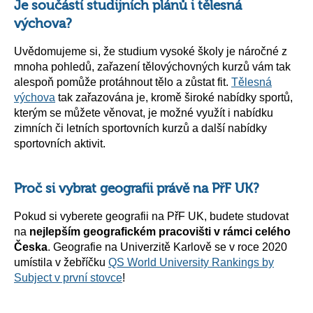
Je součástí studijních plánů i tělesná
výchova?
Uvědomujeme si, že studium vysoké školy je náročné z
mnoha pohledů, zařazení tělovýchovných kurzů vám tak
alespoň pomůže protáhnout tělo a zůstat fit.
Tělesná
výchova
tak zařazována je, kromě široké nabídky sportů,
kterým se můžete věnovat, je možné využít i nabídku
zimních či letních sportovních kurzů a další nabídky
sportovních aktivit.
Proč si vybrat geografii právě na PřF UK?
Pokud si vyberete geografii na PřF UK, budete studovat
na
nejlepším geografickém pracovišti v rámci celého
Česka
. Geografie na Univerzitě Karlově se v roce 2020
umístila v žebříčku
QS World University Rankings by
Subject v první stovce
!