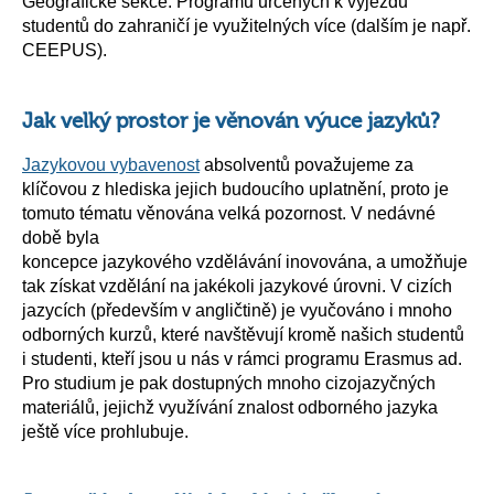
Geografické sekce. Programů určených k výjezdu
studentů do zahraničí je využitelných více (dalším je např.
CEEPUS).
Jak velký prostor je věnován výuce jazyků?
Jazykovou vybavenost
absolventů považujeme za
klíčovou z hlediska jejich budoucího uplatnění, proto je
tomuto tématu věnována velká pozornost. V nedávné
době byla
koncepce jazykového vzdělávání inovována, a umožňuje
tak získat vzdělání na jakékoli jazykové úrovni. V cizích
jazycích (především v angličtině) je vyučováno i mnoho
odborných kurzů, které navštěvují kromě našich studentů
i studenti, kteří jsou u nás v rámci programu Erasmus ad.
Pro studium je pak dostupných mnoho cizojazyčných
materiálů, jejichž využívání znalost odborného jazyka
ještě více prohlubuje.