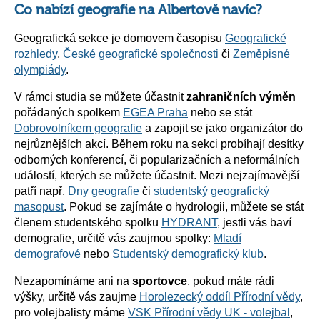
Co nabízí geografie na Albertově navíc?
Geografická sekce je domovem časopisu
Geografické
rozhledy
,
České geografické společnosti
či
Zeměpisné
olympiády
.
V rámci studia se můžete účastnit
zahraničních výměn
pořádaných spolkem
EGEA Praha
nebo se stát
Dobrovolníkem geografie
a zapojit se jako organizátor do
nejrůznějších akcí. Během roku na sekci probíhají desítky
odborných konferencí, či popularizačních a neformálních
událostí, kterých se můžete účastnit. Mezi nejzajímavější
patří např.
Dny geografie
či
studentský geografický
masopust
. Pokud se zajímáte o hydrologii, můžete se stát
členem studentského spolku
HYDRANT
, jestli vás baví
demografie, určitě vás zaujmou spolky:
Mladí
demografové
nebo
Studentský demografický klub
.
Nezapomínáme ani na
sportovce
, pokud máte rádi
výšky, určitě vás zaujme
Horolezecký oddíl Přírodní vědy
,
pro volejbalisty máme
VSK Přírodní vědy UK - volejbal
,