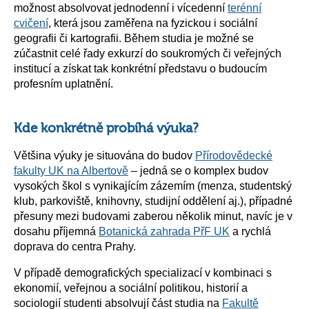
možnost absolvovat jednodenní i vícedenní
terénní
cvičení
, která jsou zaměřena na fyzickou i sociální
geografii či kartografii. Během studia je možné se
zúčastnit celé řady exkurzí do soukromých či veřejných
institucí a získat tak konkrétní představu o budoucím
profesním uplatnění.
Kde konkrétně probíhá výuka?
Většina výuky je situována do budov
Přírodovědecké
fakulty UK na Albertově
– jedná se o komplex budov
vysokých škol s vynikajícím zázemím (menza, studentský
klub, parkoviště, knihovny, studijní oddělení aj.), případné
přesuny mezi budovami zaberou několik minut, navíc je v
dosahu příjemná
Botanická zahrada PřF UK
a rychlá
doprava do centra Prahy.
V případě demografických specializací v kombinaci s
ekonomií, veřejnou a sociální politikou, historií a
sociologií studenti absolvují část studia na
Fakultě