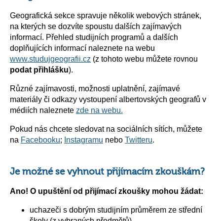
Geografická sekce spravuje několik webových stránek,
na kterých se dozvíte spoustu dalších zajímavých
informací. Přehled studijních programů a dalších
doplňujících informací naleznete na webu
www.studujgeografii.cz
(z tohoto webu můžete rovnou
podat přihlášku
).
Různé zajímavosti, možnosti uplatnění, zajímavé
materiály či odkazy vystoupení albertovských geografů v
médiích naleznete
zde na webu.
Pokud nás chcete sledovat na sociálních sítích, můžete
na
Faceboo
ku
;
Instagram
u
nebo
Twitter
u
.
Je možné se vyhnout přijímacím zkouškám?
Ano! O upuštění od přijímací zkoušky mohou žádat:
uchazeči s dobrým studijním průměrem ze střední
školy (z vybraných předmětů),